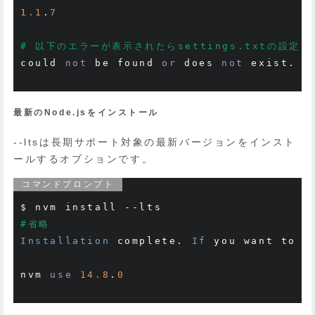
1.1
.
7
# 以下のエラーが表示されたらsettings.txtの設定
could 
not
 be found 
or
 does 
not
 exist
.
E
最新のNode.jsをインストール
--ltsは長期サポート対象の最新バージョンをインスト
ールするオプションです。
コマンドプロンプト
$ nvm install 
--
#省略
Installation
 complete
.
If
 you want to 
u
nvm 
use
14.8
.
0