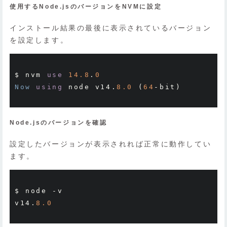
使用するNode.jsのバージョンをNVMに設定
インストール結果の最後に表示されているバージョン
を設定します。
$ nvm 
use
14.8
.
0
Now
using
 node v14
.
8.0
(
64
-
bit
)
Node.jsのバージョンを確認
設定したバージョンが表示されれば正常に動作してい
ます。
$ node 
-
v

v14
.
8.0