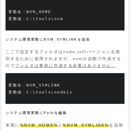
変数名：
変数値：
C
:
\tools\nvm
システム環境変数にNVM_SYMLINKを追加
ここで設定するフォルダはnode.jsのバージョンを識
別するために使用されますが、nvmが自動で作成する
ので
フォルダは事前に作成する必要はありません。
変数名：
変数値：
C
:
\tools\nodejs
システム環境変数にPathを編集
末尾に
%NVM_HOME%
と
%NVM_SYMLINK%
を追加