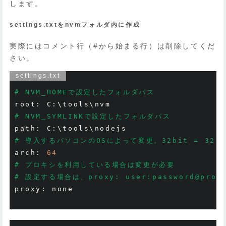
します。
settings.txtをnvmフォルダ内に作成
実際にはコメント行（#から始まる行）は削除してくだ
さい。
settings.txt
# NVM_HOMEで設定したフォルダパス
root
:
 C
:
# NVM_SYMLINKで設定したフォルダパス
path
:
 C
:
# 導入するパソコンのOSによって変更。32bit = 32, 6
arch
:
64
# プロキシを利用している場合は変更が必要
# 設定する場合は、proxy: user:password@proxy
proxy
:
 none