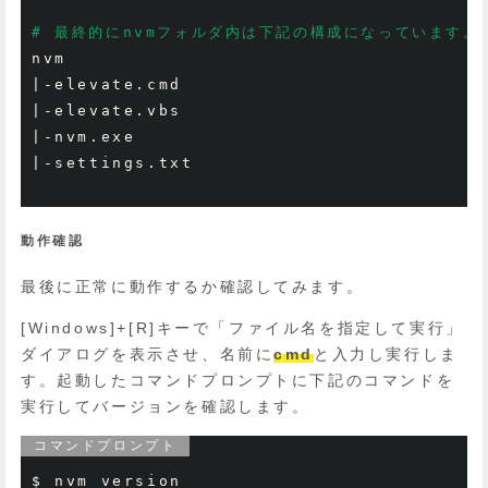
# 最終的にnvmフォルダ内は下記の構成になっています。
|-
elevate
.
|-
elevate
.
|-
nvm
.
|-
settings
.
txt
動作確認
最後に正常に動作するか確認してみます。
[Windows]+[R]キーで「ファイル名を指定して実行」
ダイアログを表示させ、名前に
cmd
と入力し実行しま
す。起動したコマンドプロンプトに下記のコマンドを
実行してバージョンを確認します。
コマンドプロンプト