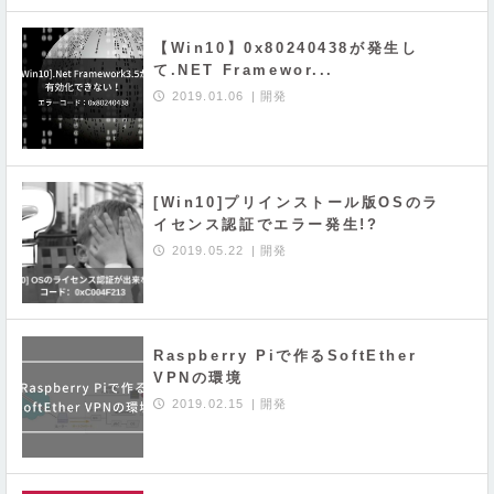
【Win10】0x80240438が発生し
て.NET Framewor...
2019.01.06
開発
[Win10]プリインストール版OSのラ
イセンス認証でエラー発生!?
2019.05.22
開発
Raspberry Piで作るSoftEther
VPNの環境
2019.02.15
開発