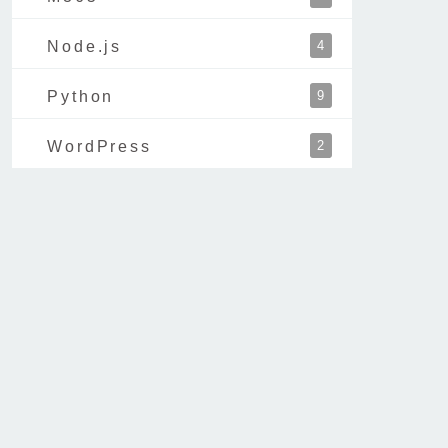
Node.js
4
Python
9
WordPress
2