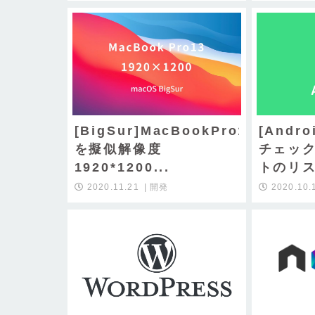
[BigSur]MacBookPro13
[Andro
を擬似解像度
チェッ
1920*1200...
トのリス
2020.11.21
開発
2020.10.