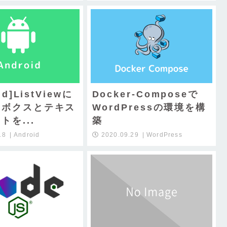
id]ListViewに
Docker-Composeで
クボクスとテキス
WordPressの環境を構
トを...
築
18
Android
2020.09.29
WordPress